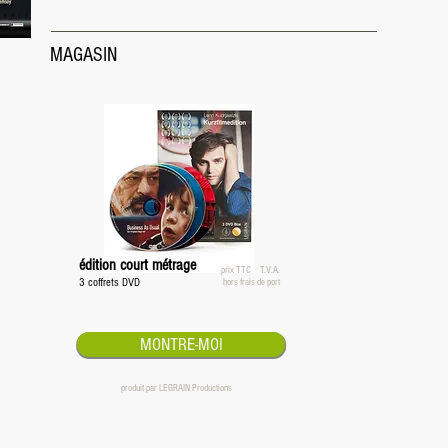
MAGASIN
édition court métrage
prix TTC
T.V.A.
3 coffrets DVD
hors frais de port
MONTRE-MOI
produit par LEGRAIN Productions