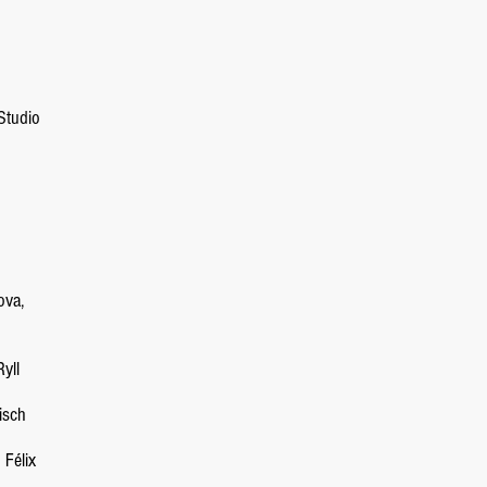
Studio
ova,
yll
isch
Félix