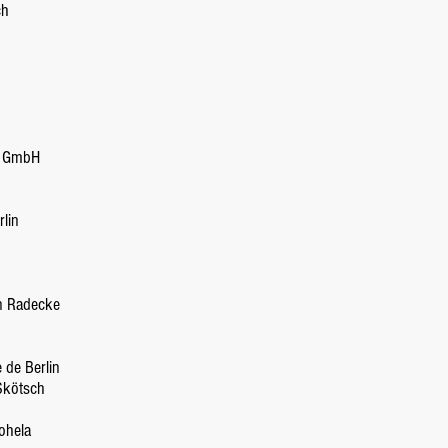
ch
g GmbH
lin
n Radecke
 de Berlin
Skötsch
ohela