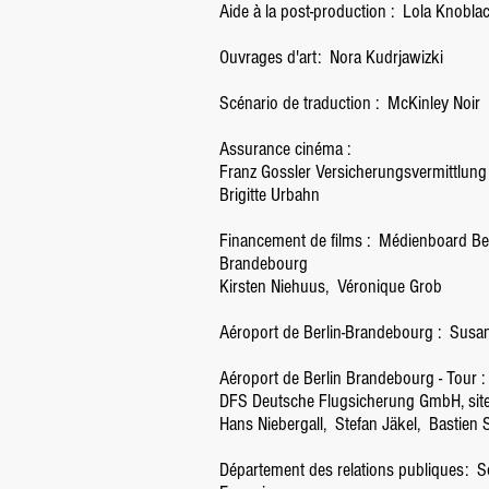
Aide à la post-production :
Lola Knobla
Ouvrages d'art:
Nora Kudrjawizki
Scénario de traduction :
McKinley Noir
Assurance cinéma :
Franz Gossler Versicherungsvermittlun
Brigitte Urbahn
Financement de films :
Médienboard Ber
Brandebourg
Kirsten Niehuus,
Véronique Grob
Aéroport de Berlin-Brandebourg :
Susa
Aéroport de Berlin Brandebourg - Tour :
DFS Deutsche Flugsicherung GmbH, site
Hans Niebergall,
Stefan Jäkel,
Bastien 
Département des relations publiques:
S