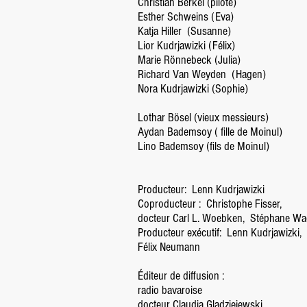
Christian Berkel (pilote)
Esther Schweins (Eva)
Katja Hiller
(Susanne)
Lior Kudrjawizki (Félix)
Marie Rönnebeck (Julia)
Richard Van Weyden
(Hagen)
Nora Kudrjawizki (Sophie)
Lothar Bösel (vieux messieurs)
Aydan Bademsoy (
fille de Moinul)
Lino Bademsoy (fils de Moinul)
Producteur:
Lenn Kudrjawizki
Coproducteur :
Christophe Fisser,
docteur Carl L. Woebken,
Stéphane Wa
Producteur exécutif:
Lenn Kudrjawizki,
Félix Neumann
Éditeur de diffusion :
radio bavaroise
docteur Claudia Gladziejewski