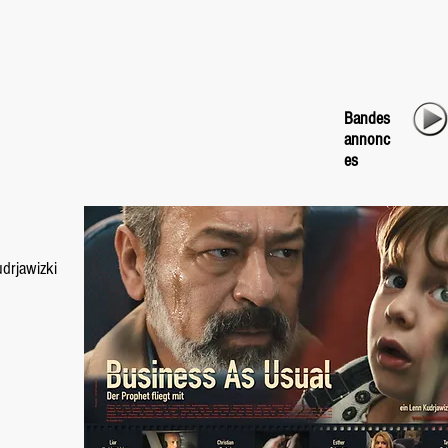
Bandes
annonc
es
drjawizki