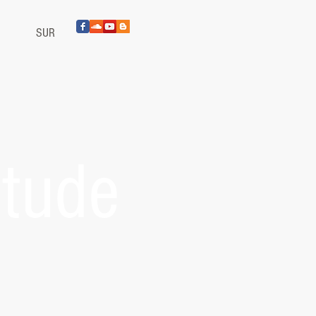
M
SUR
tude