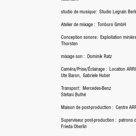
studio de musique:
Studio Legrain Berl
Atelier de mixage :
Tonburo GmbH
Conception sonore:
Exploitation minièr
Thorsten
mixage son :
Dominik Ratz
Caméra/Prise/Éclairage :
Location ARRI
Ute Baron,
Gabriele Huber
Transport:
Mercedes-Benz
Stefani Buthé
Maison de post-production :
Centre AR
Superviseur post-production :
patrons d
Frieda Oberlin