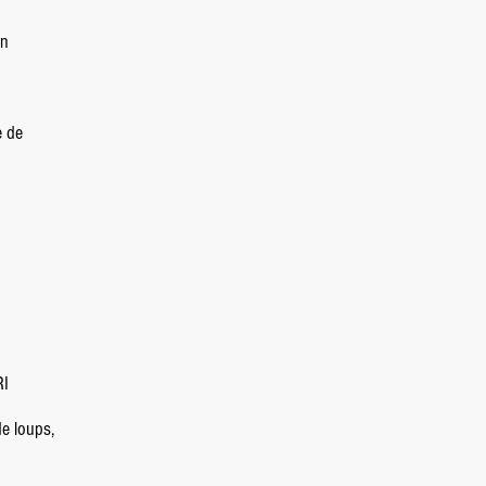
in
e de
RI
e loups,